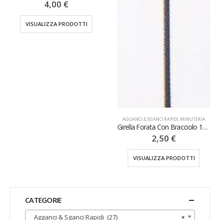
4,00
€
IZZA PRODOTTI
AGGANCI & SGANCI RAPIDI
,
MINUTERIA
Girella Forata Con Bracciolo 12PZ
2,50
€
VISUALIZZA PRODOTTI
CATEGORIE
Agganci & Sganci Rapidi (27)
×