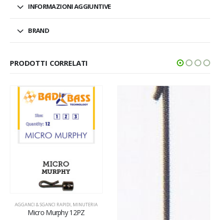
INFORMAZIONI AGGIUNTIVE
BRAND
PRODOTTI CORRELATI
AGGANCI & SGANC
GM 9
1
NCI RAPIDI
,
MINUTERIA
VISUALIZ
 Murphy 12PZ