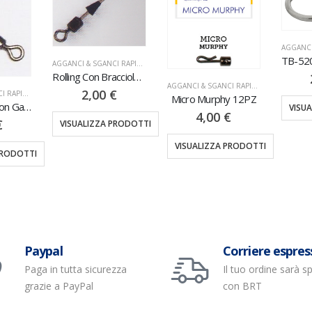
AGGANCI & SGANCI RAPIDI
,
MINUTERIA
Rolling Con Bracciolo 12PZ
AGGANCI & SGANCI RAPIDI
,
MINUTERIA
2,00
€
AGGANCI & SGANCI RAPIDI
,
MINUTERIA
Micro Murphy 12PZ
Girella Tripla Con Gancio 12PZ
VISU
4,00
€
€
VISUALIZZA PRODOTTI
VISUALIZZA PRODOTTI
PRODOTTI
Paypal
Corriere espres
Paga in tutta sicurezza
Il tuo ordine sarà s
grazie a PayPal
con BRT