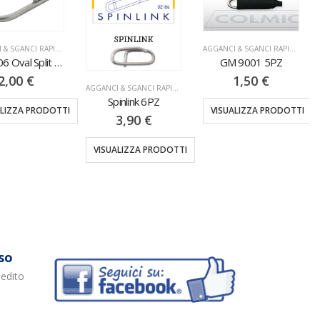
AGGANCI & SGANCI RAPIDI
,
MINUTERIA
AGGANCI & SGANCI RAPIDI
,
MINU
TB-5206 Oval Split Rings 6PZ
GM 9001 5PZ
2,00
€
1,50
€
AGGANCI & SGANCI RAPIDI
,
MINUTERIA
Spinlink 6PZ
ALIZZA PRODOTTI
VISUALIZZA PRODOTTI
3,90
€
VISUALIZZA PRODOTTI
so
pedito