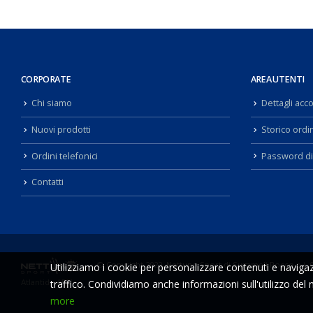
CORPORATE
AREA UTENTI
Chi siamo
Dettagli acc
Nuovi prodotti
Storico ordin
Ordini telefonici
Password di
Contatti
© Copyright 2022. Nettuno Sport di Sugameli Rocco p.i. 
Utilizziamo i cookie per personalizzare contenuti e navigazi
Atlantide ADV
traffico. Condividiamo anche informazioni sull'utilizzo del n
more