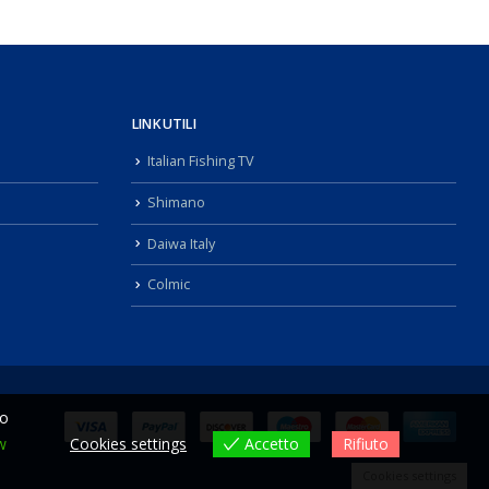
LINK UTILI
Italian Fishing TV
Shimano
Daiwa Italy
Colmic
ro
w
Cookies settings
Accetto
Rifiuto
Cookies settings