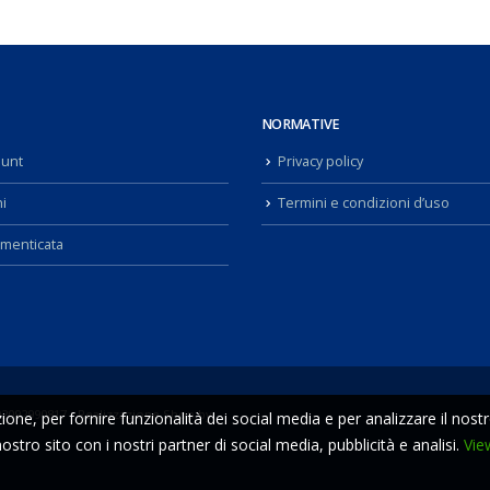
NORMATIVE
ount
Privacy policy
i
Termini e condizioni d’uso
menticata
02092990817 - Realizzazione Shop by
one, per fornire funzionalità dei social media e per analizzare il nost
ostro sito con i nostri partner di social media, pubblicità e analisi.
Vie