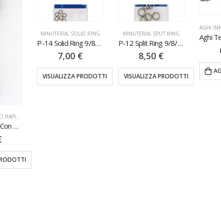
AGHI IN
MINUTERIA
,
SOLID RING
MINUTERIA
,
SPLIT RING
P-14 Solid Ring 9/8PZ
P-12 Split Ring 9/8/7PZ
7,00
€
8,50
€
AG
VISUALIZZA PRODOTTI
VISUALIZZA PRODOTTI
AGGANCI & SGANCI RAPIDI
,
MINUTERIA
Girella Doppia Con Bracciolo 12PZ
€
PRODOTTI