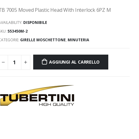
TB 7005 Moved Plastic Head With Interlock 6PZ M
AVAILABILITY:
DISPONIBILE
SKU:
553450M-2
CATEGORIE:
GIRELLE MOSCHETTONE
,
MINUTERIA
AGGIUNGI AL CARRELLO