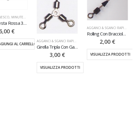
NESCO
,
MINUTERIA
Aghi Testa Rossa 30CM 5PZ
AGGANCI & SGANCI RAPIDI
,
MINU
6,00
€
Rolling Con Bracciolo 12PZ
2,00
€
AGGANCI & SGANCI RAPIDI
,
MINUTERIA
GIUNGI AL CARRELLO
Girella Tripla Con Gancio 12PZ
3,00
€
VISUALIZZA PRODOTTI
VISUALIZZA PRODOTTI