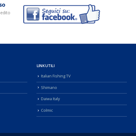
so
pedito
LINK UTILI
Italian Fishing TV
Shimano
Daiwa Italy
Colmic