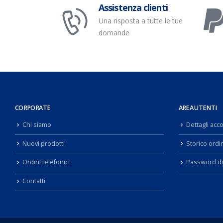
Assistenza clienti
Una risposta a tutte le tue
domande
CORPORATE
AREA UTENTI
Chi siamo
Dettagli acc
Nuovi prodotti
Storico ordin
Ordini telefonici
Password di
Contatti