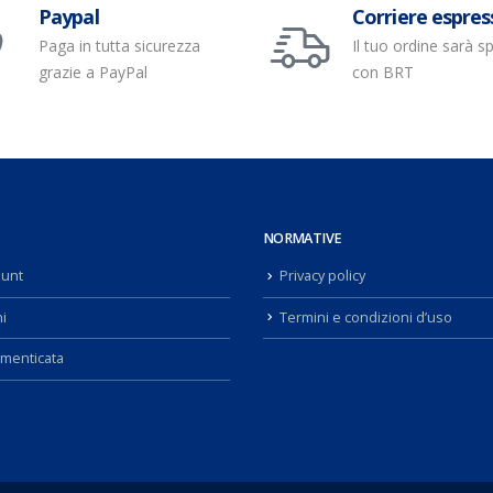
Paypal
Corriere espres
Paga in tutta sicurezza
Il tuo ordine sarà s
grazie a PayPal
con BRT
NORMATIVE
ount
Privacy policy
i
Termini e condizioni d’uso
menticata