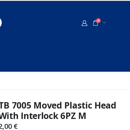
0
TB 7005 Moved Plastic Head
With Interlock 6PZ M
2,00
€