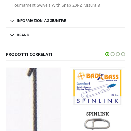
Tournament Swivels With Snap 20PZ Misura 8
INFORMAZIONI AGGIUNTIVE
BRAND
PRODOTTI CORRELATI
MINUTERIA
,
MOSCHETTONE
Moschettone R Type 1
3,00
€
–
3,50
€