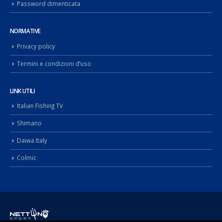
Privacy policy
Termini e condizioni d’uso
LINK UTILI
Italian Fishing TV
Shimano
Daiwa Italy
Colmic
© Copyright 2022. Nettuno Sport di Sugameli Rocco p.i. 02092990817 -
Realizzazione Shop by
Atlantide ADV