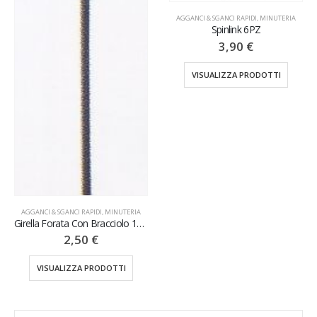
AGGANCI & SGANCI RAPIDI
,
MINUTERIA
VISUALIZZA PRODOTTI
Spinlink 6PZ
3,90
€
VISUALIZZA PRODOTTI
UTERIA
Girella Forata Con Bracciolo 12PZ
CATEGORIE
TI
Girelle Moschettone (12)
×