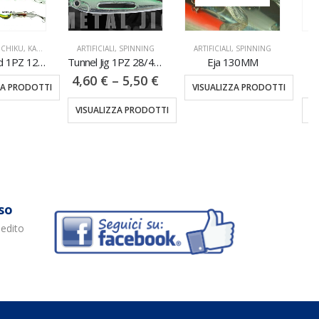
CIALI
,
SPINNING
ARTIFICIALI
,
SPINNING
ARTIFICIALI
,
SPINNING
Tunnel Jig 1PZ 28/40/60GR
Eja 130MM
Coixedda 130
0
€
–
5,50
€
16,50
€
VISUALIZZA PRODOTTI
ALIZZA PRODOTTI
VISUALIZZA PRODOTTI
so
pedito