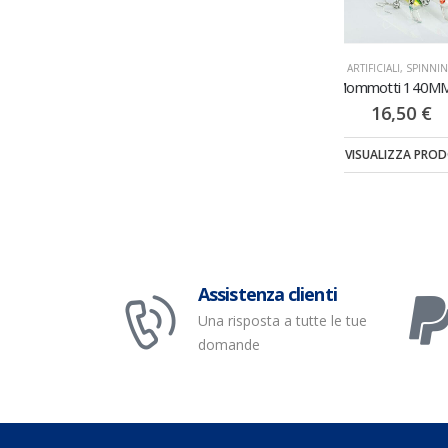
ARTIFICIALI
,
SPINNING
ARTIFICIALI
,
SPINNING
ARTIFICIALI
,
SP
Pippo 90MM
Mommotti 140MM SS
Toto 13
7,50
€
16,50
€
18,00
TI
VISUALIZZA PRODOTTI
VISUALIZZA PRODOTTI
VISUALIZZA 
Assistenza clienti
Una risposta a tutte le tue
domande