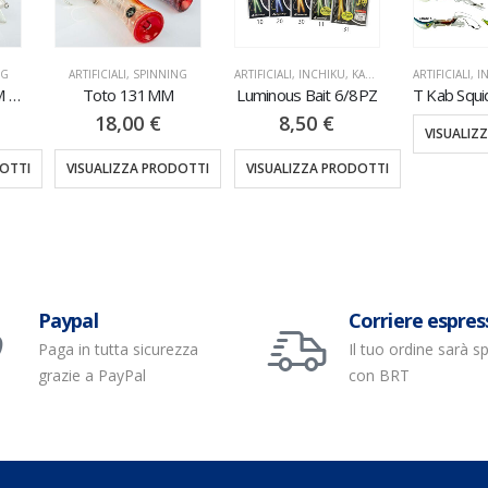
INNING
ARTIFICIALI
,
INCHIKU, KABURA & SLOW PITCH
ARTIFICIALI
,
,
INCHIKU, KABURA & SLOW PITCH
MINUTERIA
,
STOPPERS
ARTIFI
1MM
Luminous Bait 6/8PZ
T Kab Squid 1PZ 125/150/200GR
€
8,50
€
4,6
VISUALIZZA PRODOTTI
PRODOTTI
VISUALIZZA PRODOTTI
VISU
Paypal
Corriere espres
Paga in tutta sicurezza
Il tuo ordine sarà s
grazie a PayPal
con BRT