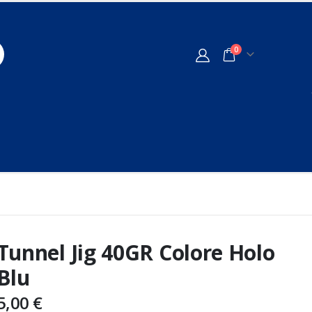
0
Tunnel Jig 40GR Colore Holo
Blu
5,00
€