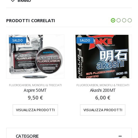
BRAND
PRODOTTI CORRELATI
SALDO
& TRECCIATI
FLUOROCARBON
,
MONOFILI & TRECCIATI
FLUOROCARBON
,
MONOFILI & 
T
Akashi 200MT
Big Catch 150M
6,00
€
8,00
€
–
28,0
DOTTI
VISUALIZZA PRODOTTI
VISUALIZZA PRODO
CATEGORIE