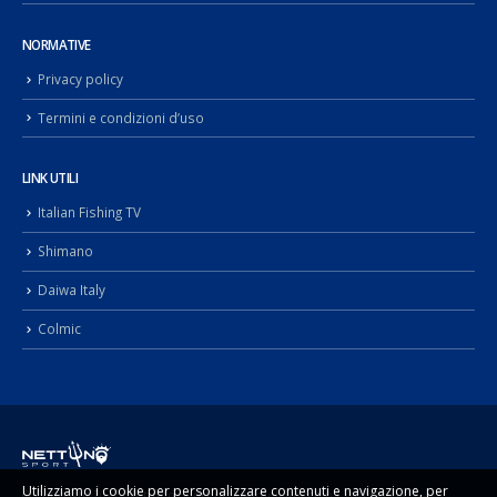
NORMATIVE
Privacy policy
Termini e condizioni d’uso
LINK UTILI
Italian Fishing TV
Shimano
Daiwa Italy
Colmic
Utilizziamo i cookie per personalizzare contenuti e navigazione, per
© Copyright 2022. Nettuno Sport di Sugameli Rocco p.i. 02092990817 -