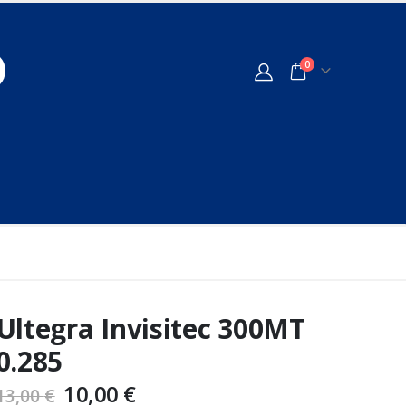
0
Ultegra Invisitec 300MT
0.285
10,00
€
13,00
€