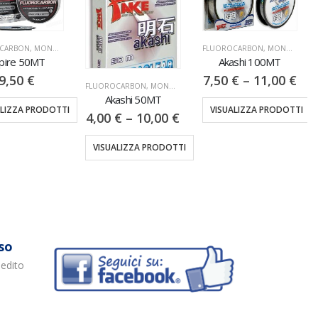
CARBON
,
MONOFILI & TRECCIATI
FLUOROCARBON
,
MONOFILI & TRECCIATI
pire 50MT
Akashi 100MT
9,50
€
7,50
€
–
11,00
€
FLUOROCARBON
,
MONOFILI & TRECCIATI
Akashi 50MT
ALIZZA PRODOTTI
VISUALIZZA PRODOTTI
4,00
€
–
10,00
€
VISUALIZZA PRODOTTI
so
pedito