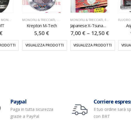
,
MONOFILI & TRECCIATI
MONOFILI & TRECCIATI
,
NYLON
MONOFILI & TRECCIATI
,
FLUOROCOATED
FLUORO
MT
Krepton M-Tech
Japanese X-Tsunami 100MT
As
€
5,50
€
7,00
€
–
12,50
€
PRODOTTI
VISUALIZZA PRODOTTI
VISUALIZZA PRODOTTI
VISU
Paypal
Corriere espres
Paga in tutta sicurezza
Il tuo ordine sarà s
grazie a PayPal
con BRT