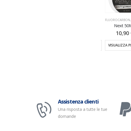
FLUOROCARBON
,
MONOFILI & TRECCIATI
FLUOROCARBON
,
MONOFILI & TRECCIATI
FLUOROCARBON
Stream 50MT
Akashi 200MT
Next 50
7,00
€
6,00
€
10,90
TI
VISUALIZZA PRODOTTI
VISUALIZZA PRODOTTI
VISUALIZZA 
Assistenza clienti
Una risposta a tutte le tue
domande