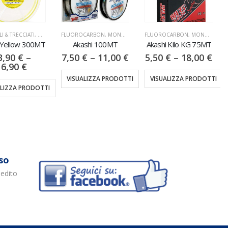
I & TRECCIATI
,
NYLON
FLUOROCARBON
,
MONOFILI & TRECCIATI
FLUOROCARBON
,
MONOFILI & TRECCIATI
 Yellow 300MT
Akashi 100MT
Akashi Kilo KG 75MT
3,90
€
–
7,50
€
–
11,00
€
5,50
€
–
18,00
€
16,90
€
VISUALIZZA PRODOTTI
VISUALIZZA PRODOTTI
ALIZZA PRODOTTI
so
pedito