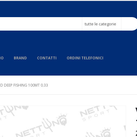
tutte le categorie
MO
BRAND
CONTATTI
ORDINI TELEFONICI
D DEEP FISHING 100MT 0.33