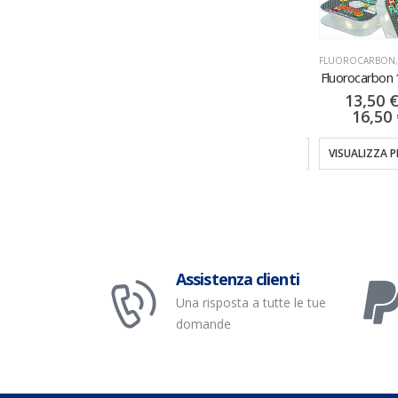
MONOFILI & TRECCIATI
,
TRECCIATI
MONOFILI & TRECCIATI
,
NYLON
FLUOROCARBON
Viral Braided Line 1000MT
Doppia Forza 100MT
Fluorocarbon
99,90
€
12,00
€
–
13,50
24,00
€
16,50
TI
VISUALIZZA PRODOTTI
VISUALIZZA PRODOTTI
VISUALIZZA 
Assistenza clienti
Una risposta a tutte le tue
domande