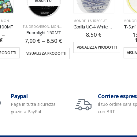
ESAURITO
,
MONOFILI & TRECCIATI
MONOFILI & TRECCIATI
,
NYLON
MONOFIL
 100MT
Gorilla UC-4 White 150MT
T-Surf
FLUOROCARBON
,
MONOFILI & TRECCIATI
Fluorolight 150MT
€
–
8,50
€
1
€
7,00
€
–
8,50
€
VISUALIZZA PRODOTTI
PRODOTTI
VISU
VISUALIZZA PRODOTTI
Paypal
Corriere espres
Paga in tutta sicurezza
Il tuo ordine sarà s
grazie a PayPal
con BRT