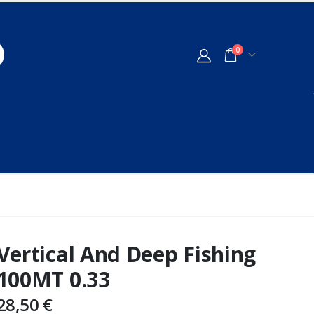
0
Vertical And Deep Fishing
100MT 0.33
28,50
€