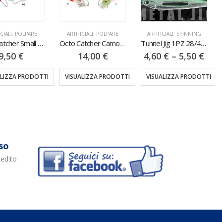
CIALI
,
POLPARE
ARTIFICIALI
,
POLPARE
ARTIFICIALI
,
SPINNING
Octo Catcher Small 1PZ 90GR
Octo Catcher Camo 1PZ 160GR
Tunnel Jig 1PZ 28/40/60GR
9,50
€
14,00
€
4,60
€
–
5,50
€
ALIZZA PRODOTTI
VISUALIZZA PRODOTTI
VISUALIZZA PRODOTTI
so
pedito