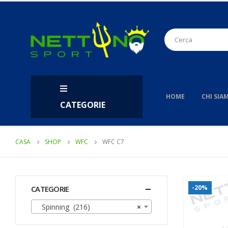
HOME
CHI SIA
CATEGORIE
CASA
SHOP
WFC
WFC C7
-20%
CATEGORIE
Spinning (216)
×