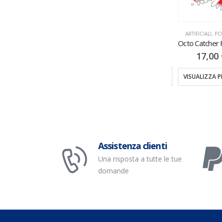
ARTIFICIALI
,
SPINNING
ARTIFICIALI
,
SPINNING
ARTIFICIALI
,
PO
Mommotti 180MM SF
Kayo Jig 1PZ 28/35/42/60GR
18,00
€
4,00
€
–
5,90
€
17,00
TI
VISUALIZZA PRODOTTI
VISUALIZZA PRODOTTI
VISUALIZZA 
Assistenza clienti
Una risposta a tutte le tue
domande