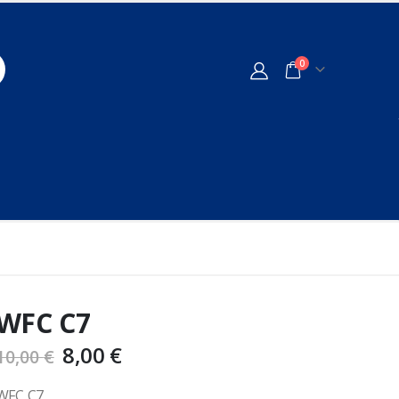
0
WFC C7
8,00
€
10,00
€
WFC C7