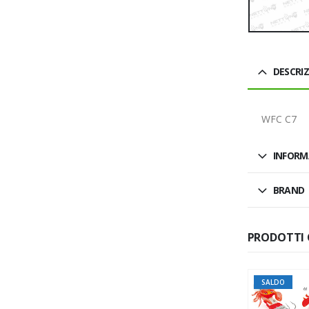
DESCRI
WFC C7
INFORM
BRAND
PRODOTTI 
SALDO
SALDO
ESAURITO