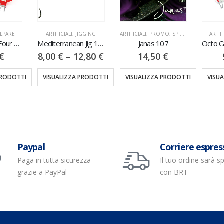
LPARE
ARTIFICIALI
,
JIGGING
ARTIFICIALI
,
PROMO
,
SPINNING
ARTIFI
Octo Catcher Four 1PZ 214GR
Mediterranean Jig 1PZ 100/130/150/200/250GR
Janas 107
€
8,00
€
–
12,80
€
14,50
€
PRODOTTI
VISUALIZZA PRODOTTI
VISUALIZZA PRODOTTI
VISU
Paypal
Corriere espres
Paga in tutta sicurezza
Il tuo ordine sarà s
grazie a PayPal
con BRT