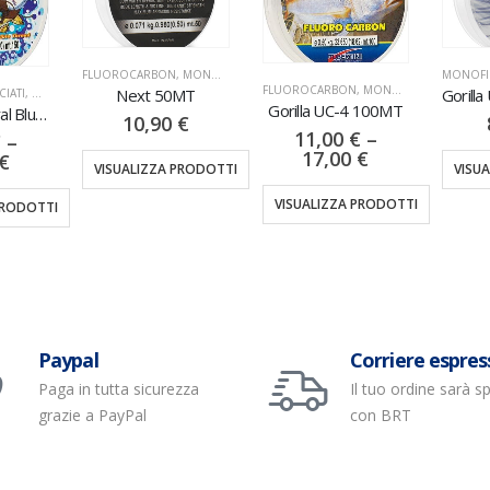
FLUOROCARBON
,
MONOFILI & TRECCIATI
MONOFIL
FLUOROCARBON
,
MONOFILI & TRECCIATI
Next 50MT
CIATI
,
NYLON
Gorilla UC-4 100MT
Tatanka Neutral Blue 250MT
10,90
€
11,00
€
–
€
–
17,00
€
€
VISUALIZZA PRODOTTI
VISU
VISUALIZZA PRODOTTI
PRODOTTI
Paypal
Corriere espres
Paga in tutta sicurezza
Il tuo ordine sarà s
grazie a PayPal
con BRT