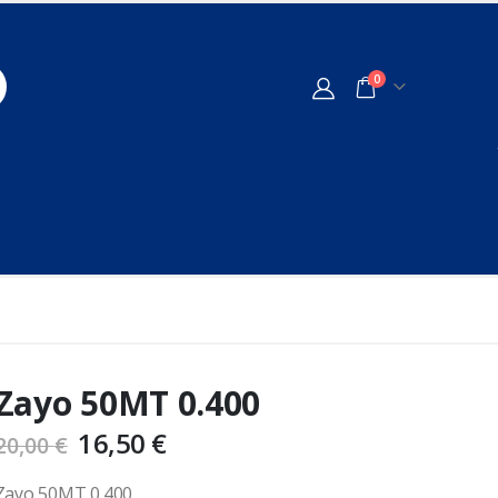
0
Zayo 50MT 0.400
16,50
€
20,00
€
Zayo 50MT 0.400