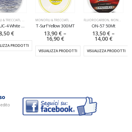
I & TRECCIATI
,
NYLON
MONOFILI & TRECCIATI
,
NYLON
FLUOROCARBON
,
MONOFILI & TRECCIATI
Gorilla UC-4 White 150MT
T-Surf Yellow 300MT
ON-57 50Mt
8,50
€
13,90
€
–
13,50
€
–
16,90
€
14,00
€
ALIZZA PRODOTTI
VISUALIZZA PRODOTTI
VISUALIZZA PRODOTTI
so
pedito