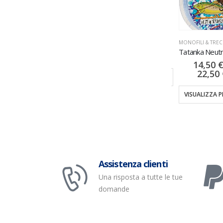
FLUOROCARBON
,
MONOFILI & TRECCIATI
MONOFILI & TRECCIATI
,
NYLON
Akashi 200MT
Krepton M-Tech
MONOFILI & TREC
6,00
€
5,50
€
14,50
22,50
VISUALIZZA PRODOTTI
VISUALIZZA PRODOTTI
TI
VISUALIZZA 
Assistenza clienti
Una risposta a tutte le tue
domande