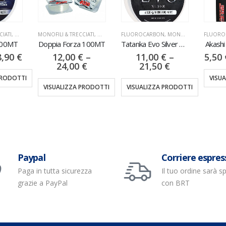
CIATI
,
NYLON
MONOFILI & TRECCIATI
,
NYLON
FLUOROCARBON
,
MONOFILI & TRECCIATI
FLUORO
 300MT
Doppia Forza 100MT
Tatanka Evo Silver 150MT
Akashi
8,90
€
12,00
€
–
11,00
€
–
5,50
24,00
€
21,50
€
PRODOTTI
VISU
VISUALIZZA PRODOTTI
VISUALIZZA PRODOTTI
Paypal
Corriere espres
Paga in tutta sicurezza
Il tuo ordine sarà s
grazie a PayPal
con BRT