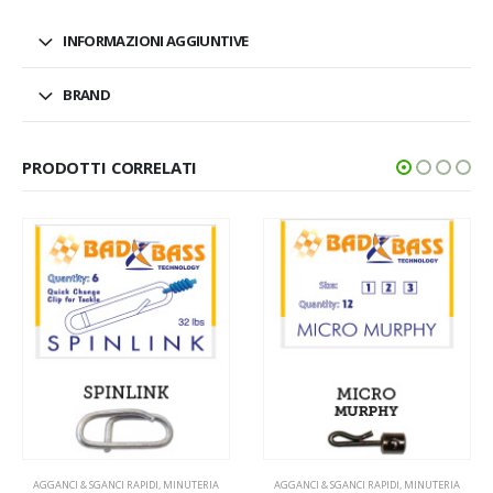
INFORMAZIONI AGGIUNTIVE
BRAND
PRODOTTI CORRELATI
MINUTERIA
,
SPLIT RING
TB-300SR 8/10/12/15PZ
2,60
€
RIA
AGGANCI & SGANCI RAPIDI
,
MINUTERIA
VISUALIZZA PRODOTTI